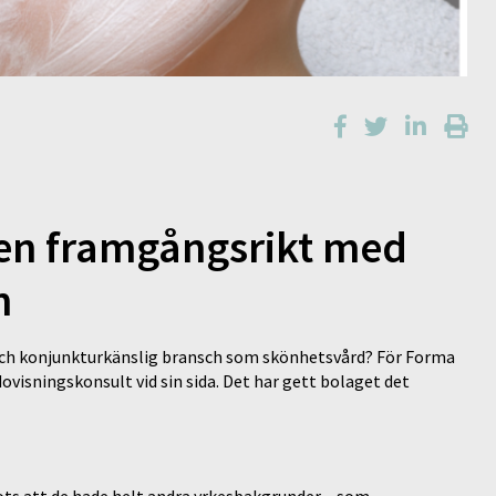
ken framgångsrikt med
n
 och konjunkturkänslig bransch som skönhetsvård? För Forma
edovisningskonsult vid sin sida. Det har gett bolaget det
ts att de hade helt andra yrkesbakgrunder – som