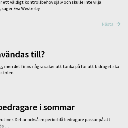
 ett väldigt kontrollbehov själv och skulle inte vilja
, säger Eva Westerby.
Nästa
vändas till?
g, men det finns några saker att tänka på för att bidraget ska
omstolen …
 bedragare i sommar
tiner. Det är också en period då bedragare passar på att
dda …