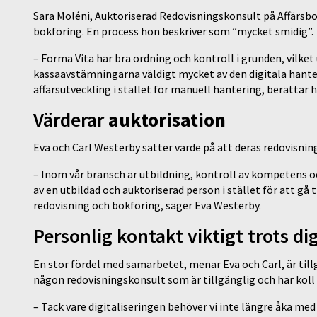
Sara Moléni, Auktoriserad Redovisningskonsult på Affärsbok
bokföring. En process hon beskriver som ”mycket smidig”.
– Forma Vita har bra ordning och kontroll i grunden, vilket 
kassaavstämningarna väldigt mycket av den digitala hanter
affärsutveckling i stället för manuell hantering, berättar 
Värderar
auktorisation
Eva och Carl Westerby sätter värde på att deras redovisnin
– Inom vår bransch är utbildning, kontroll av kompetens oc
av en utbildad och auktoriserad person i stället för att gå 
redovisning och bokföring, säger Eva Westerby.
Personlig kontakt viktigt trots dig
En stor fördel med samarbetet, menar Eva och Carl, är till
någon redovisningskonsult som är tillgänglig och har koll 
– Tack vare digitaliseringen behöver vi inte längre åka med