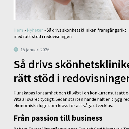
Hem
»
Nyheter
»
Så drivs skönhetskliniken framgångsrikt
med rätt stöd i redovisningen
15 januari 2026
Så drivs skönhetsklini
rätt stöd i redovisninge
Hur skapas lönsamhet och tillväxt i en konkurrensutsatt
Vita är svaret tydligt. Sedan starten har de haft en trygg r
ekonomiska lugn som krävs för att våga utvecklas.
Från passion till business
Bakom Forma Vita står makarna Eva och Carl Westerby. Tro