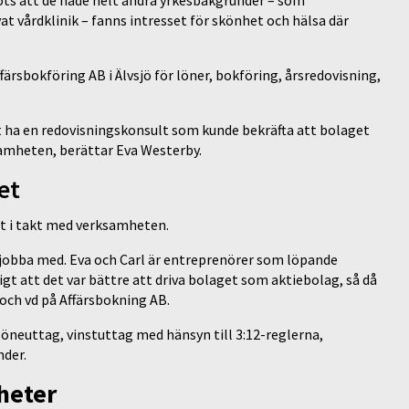
t vårdklinik – fanns intresset för skönhet och hälsa där
färsbokföring AB i Älvsjö för löner, bokföring, årsredovisning,
att ha en redovisningskonsult som kunde bekräfta att bolaget
ksamheten, berättar Eva Westerby.
et
t i takt med verksamheten.
t jobba med. Eva och Carl är entreprenörer som löpande
igt att det var bättre att driva bolaget som aktiebolag, så då
och vd på Affärsbokning AB.
löneuttag, vinstuttag med hänsyn till 3:12-reglerna,
nder.
heter