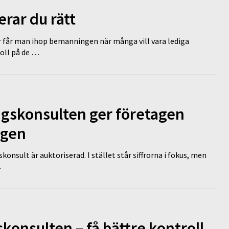
erar du rätt
r får man ihop bemanningen när många vill vara lediga
koll på de …
ngskonsulten ger företagen
ägen
nsult är auktoriserad. I stället står siffrorna i fokus, men
…
onsulten – få bättre kontroll