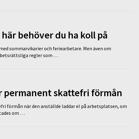
 här behöver du ha koll på
ed sommarvikarier och feriearbetare. Men även om
rbetsrättsliga regler som …
ir permanent skattefri förmån
efri förmån när den anställde laddar el på arbetsplatsen, om
lutades om …