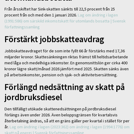
Från årsskiftet har Sink-skatten sänkts till 22,5 procent från 25
procent från och med den 1 januari 2026.
Lag om ändring i lagen
(1991:586) om särskild inkomstskatt för utomlands bosatta | Svensk
författningssamling
Förstärkt jobbskatteavdrag
Jobbskatteavdraget för de som inte fyllt 66 år förstärks med 17,36
miljarder kronor. Skattesänkningen riktas främst till heltidsarbetande
med låga och medelhöga inkomster. En genomsnittslön ger cirka 400
kronor lägre skatt/månad 2026 jämfört med 2025. Skatten sänks även
på arbetsinkomster, pension och sjuk- och aktivitetsersättning.
Förlängd nedsättning av skatt på
jordbruksdiesel
Den tillfälligt utökade skattenedsättningen på jordbruksdiesel
förlängs även under 2026. Även beloppsgränsen för kvartalsvis
återbetalning ändras, så att en gräns gäller per kvartal i stället för per
år.
Lag om ändring i lagen (2023:362) om ändring i lagen (1994:1776) om
skatt på energi | Svensk författningssamling