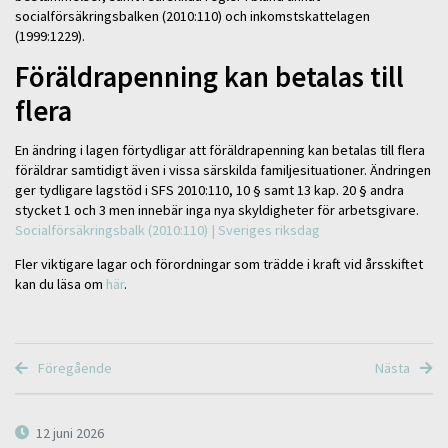
socialförsäkringsbalken (2010:110) och inkomstskattelagen
(1999:1229).
Föräldrapenning kan betalas till
flera
En ändring i lagen förtydligar att föräldrapenning kan betalas till flera
föräldrar samtidigt även i vissa särskilda familjesituationer. Ändringen
ger tydligare lagstöd i SFS 2010:110, 10 § samt 13 kap. 20 § andra
stycket 1 och 3 men innebär inga nya skyldigheter för arbetsgivare.
Socialförsäkringsbalk (2010:110) | Sveriges riksdag
Fler viktigare lagar och förordningar som trädde i kraft vid årsskiftet
kan du läsa om
här
.
Föregående
Nästa
12 juni 2026