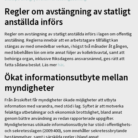
Regler om avstängning av statligt
anställda införs
Regler om avstängning av statligt anställda införs i lagen om offentlig
anställning. Reglerna innebär att en arbetstagare tillfälligt kan
stängas av med omedelbar verkan, i högst två månader åt gången,
med bibehållen lön om inte annat följer av kollektivavtal, samt att
behöriga organ, inklusive Riksdagens ansvarsnämnd, ges rätt att
fatta sådana beslut. Läs mer
här
.
Ökat informationsutbyte mellan
myndigheter
Från årsskiftet får myndigheter ökade möjligheter att utbyta
information med varandra, med stöd i lag. Syftet är att motverka
felaktiga utbetalningar och ekonomisk brottslighet, bland annat
genom bättre användning av redan rapporterade uppgifter.
Myndigheternas utökade informationsutbyte har stöd i offentlighets-
och sekretesslagen (2009:400), som innehåller sekretessbrytande
bestämmelser, samt i särskilda regler i bland annat