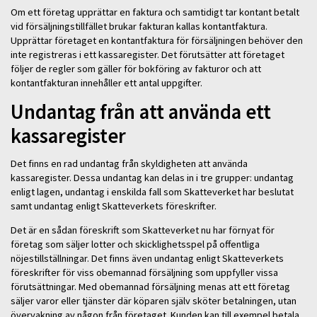
Om ett företag upprättar en faktura och samtidigt tar kontant betalt
vid försäljningstillfället brukar fakturan kallas kontantfaktura.
Upprättar företaget en kontantfaktura för försäljningen behöver den
inte registreras i ett kassaregister. Det förutsätter att företaget
följer de regler som gäller för bokföring av fakturor och att
kontantfakturan innehåller ett antal uppgifter.
Undantag från att använda ett
kassaregister
Det finns en rad undantag från skyldigheten att använda
kassaregister. Dessa undantag kan delas in i tre grupper: undantag
enligt lagen, undantag i enskilda fall som Skatteverket har beslutat
samt undantag enligt Skatteverkets föreskrifter.
Det är en sådan föreskrift som Skatteverket nu har förnyat för
företag som säljer lotter och skicklighetsspel på offentliga
nöjestillställningar. Det finns även undantag enligt Skatteverkets
föreskrifter för viss obemannad försäljning som uppfyller vissa
förutsättningar. Med obemannad försäljning menas att ett företag
säljer varor eller tjänster där köparen själv sköter betalningen, utan
övervakning av någon från företaget. Kunden kan till exempel betala