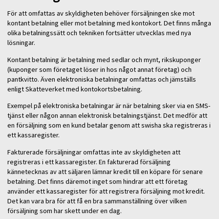
För att omfattas av skyldigheten behöver försäljningen ske mot
kontant betalning eller mot betalning med kontokort. Det finns många
olika betalningssätt och tekniken fortsätter utvecklas med nya
lösningar.
Kontant betalning är betalning med sedlar och mynt, rikskuponger
(kuponger som företaget löser in hos något annat företag) och
pantkvitto. Även elektroniska betalningar omfattas och jämställs
enligt Skatteverket med kontokortsbetalning.
Exempel på elektroniska betalningar är när betalning sker via en SMS-
tjänst eller någon annan elektronisk betalningstjänst. Det medför att
en försäljning som en kund betalar genom att swisha ska registreras i
ett kassaregister.
Fakturerade försäljningar omfattas inte av skyldigheten att
registreras i ett kassaregister. En fakturerad försäljning
kännetecknas av att säljaren lämnar kredit till en köpare för senare
betalning. Det finns däremot inget som hindrar att ett företag
använder ett kassaregister för att registrera försäljning mot kredit.
Det kan vara bra för att få en bra sammanställning över vilken
försäljning som har skett under en dag.