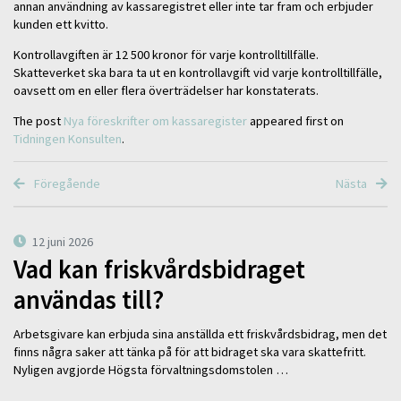
annan användning av kassaregistret eller inte tar fram och erbjuder
kunden ett kvitto.
Kontrollavgiften är 12 500 kronor för varje kontrolltillfälle.
Skatteverket ska bara ta ut en kontrollavgift vid varje kontrolltillfälle,
oavsett om en eller flera överträdelser har konstaterats.
The post
Nya föreskrifter om kassaregister
appeared first on
Tidningen Konsulten
.
Föregående
Nästa
12 juni 2026
Vad kan friskvårdsbidraget
användas till?
Arbetsgivare kan erbjuda sina anställda ett friskvårdsbidrag, men det
finns några saker att tänka på för att bidraget ska vara skattefritt.
Nyligen avgjorde Högsta förvaltningsdomstolen …