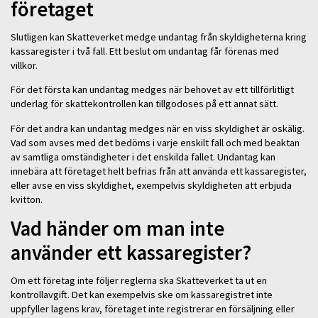
företaget
Slutligen kan Skatteverket medge undantag från skyldigheterna kring
kassaregister i två fall. Ett beslut om undantag får förenas med
villkor.
För det första kan undantag medges när behovet av ett tillförlitligt
underlag för skattekontrollen kan tillgodoses på ett annat sätt.
För det andra kan undantag medges när en viss skyldighet är oskälig.
Vad som avses med det bedöms i varje enskilt fall och med beaktan
av samtliga omständigheter i det enskilda fallet. Undantag kan
innebära att företaget helt befrias från att använda ett kassaregister,
eller avse en viss skyldighet, exempelvis skyldigheten att erbjuda
kvitton.
Vad händer om man inte
använder ett kassaregister?
Om ett företag inte följer reglerna ska Skatteverket ta ut en
kontrollavgift. Det kan exempelvis ske om kassaregistret inte
uppfyller lagens krav, företaget inte registrerar en försäljning eller