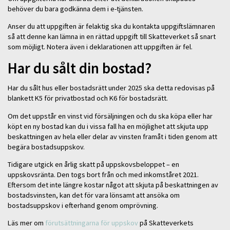
behöver du bara godkänna dem i e-tjänsten.
Anser du att uppgiften är felaktig ska du kontakta uppgiftslämnaren
så att denne kan lämna in en rättad uppgift till Skatteverket så snart
som möjligt. Notera även i deklarationen att uppgiften är fel.
Har du sålt din bostad?
Har du sålt hus eller bostadsrätt under 2025 ska detta redovisas på
blankett K5 för privatbostad och K6 för bostadsrätt.
Om det uppstår en vinst vid försäljningen och du ska köpa eller har
köpt en ny bostad kan du i vissa fall ha en möjlighet att skjuta upp
beskattningen av hela eller delar av vinsten framåt i tiden genom att
begära bostadsuppskov.
Tidigare utgick en årlig skatt på uppskovsbeloppet – en
uppskovsränta. Den togs bort från och med inkomståret 2021.
Eftersom det inte längre kostar något att skjuta på beskattningen av
bostadsvinsten, kan det för vara lönsamt att ansöka om
bostadsuppskov i efterhand genom omprövning.
Läs mer om
förutsättningarna för uppskov
på Skatteverkets