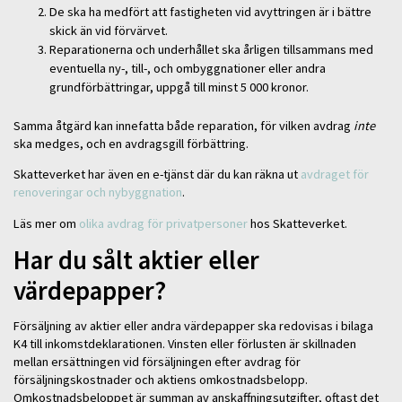
De ska ha medfört att fastigheten vid avyttringen är i bättre
skick än vid förvärvet.
Reparationerna och underhållet ska årligen tillsammans med
eventuella ny-, till-, och ombyggnationer eller andra
grundförbättringar, uppgå till minst 5 000 kronor.
Samma åtgärd kan innefatta både reparation, för vilken avdrag
inte
ska medges, och en avdragsgill förbättring.
Skatteverket har även en e-tjänst där du kan räkna ut
avdraget för
renoveringar och nybyggnation
.
Läs mer om
olika avdrag för privatpersoner
hos Skatteverket.
Har du sålt aktier eller
värdepapper?
Försäljning av aktier eller andra värdepapper ska redovisas i bilaga
K4 till inkomstdeklarationen. Vinsten eller förlusten är skillnaden
mellan ersättningen vid försäljningen efter avdrag för
försäljningskostnader och aktiens omkostnadsbelopp.
Omkostnadsbeloppet är summan av anskaffningsutgifter, oftast det