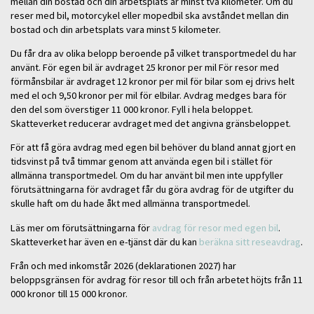
mellan din bostad och din arbetsplats är minst två kilometer. Om du
reser med bil, motorcykel eller mopedbil ska avståndet mellan din
bostad och din arbetsplats vara minst 5 kilometer.
Du får dra av olika belopp beroende på vilket transportmedel du har
använt. För egen bil är avdraget 25 kronor per mil För resor med
förmånsbilar är avdraget 12 kronor per mil för bilar som ej drivs helt
med el och 9,50 kronor per mil för elbilar. Avdrag medges bara för
den del som överstiger 11 000 kronor. Fyll i hela beloppet.
Skatteverket reducerar avdraget med det angivna gränsbeloppet.
För att få göra avdrag med egen bil behöver du bland annat gjort en
tidsvinst på två timmar genom att använda egen bil i stället för
allmänna transportmedel. Om du har använt bil men inte uppfyller
förutsättningarna för avdraget får du göra avdrag för de utgifter du
skulle haft om du hade åkt med allmänna transportmedel.
Läs mer om förutsättningarna för
avdrag för resor med egen bil
.
Skatteverket har även en e-tjänst där du kan
beräkna sitt reseavdrag
.
Från och med inkomstår 2026 (deklarationen 2027) har
beloppsgränsen för avdrag för resor till och från arbetet höjts från 11
000 kronor till 15 000 kronor.