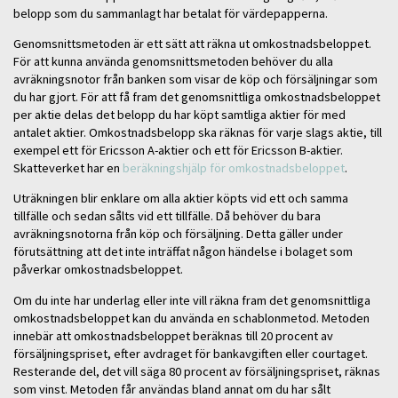
belopp som du sammanlagt har betalat för värdepapperna.
Genomsnittsmetoden är ett sätt att räkna ut omkostnadsbeloppet.
För att kunna använda genomsnittsmetoden behöver du alla
avräkningsnotor från banken som visar de köp och försäljningar som
du har gjort. För att få fram det genomsnittliga omkostnadsbeloppet
per aktie delas det belopp du har köpt samtliga aktier för med
antalet aktier. Omkostnadsbelopp ska räknas för varje slags aktie, till
exempel ett för Ericsson A-aktier och ett för Ericsson B-aktier.
Skatteverket har en
beräkningshjälp för omkostnadsbeloppet
.
Uträkningen blir enklare om alla aktier köpts vid ett och samma
tillfälle och sedan sålts vid ett tillfälle. Då behöver du bara
avräkningsnotorna från köp och försäljning. Detta gäller under
förutsättning att det inte inträffat någon händelse i bolaget som
påverkar omkostnadsbeloppet.
Om du inte har underlag eller inte vill räkna fram det genomsnittliga
omkostnadsbeloppet kan du använda en schablonmetod. Metoden
innebär att omkostnadsbeloppet beräknas till 20 procent av
försäljningspriset, efter avdraget för bankavgiften eller courtaget.
Resterande del, det vill säga 80 procent av försäljningspriset, räknas
som vinst. Metoden får användas bland annat om du har sålt