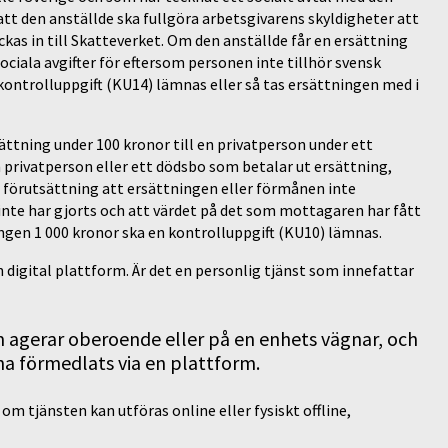
tt den anställde ska fullgöra arbetsgivarens skyldigheter att
kickas in till Skatteverket. Om den anställde får en ersättning
ociala avgifter för eftersom personen inte tillhör svensk
 kontrolluppgift (KU14) lämnas eller så tas ersättningen med i
ättning under 100 kronor till en privatperson under ett
 privatperson eller ett dödsbo som betalar ut ersättning,
r förutsättning att ersättningen eller förmånen inte
inte har gjorts och att värdet på det som mottagaren har fått
ngen 1 000 kronor ska en kontrolluppgift (KU10) lämnas.
en digital plattform. Är det en personlig tjänst som innefattar
om agerar oberoende eller på en enhets vägnar, och
ha förmedlats via en plattform.
om tjänsten kan utföras online eller fysiskt offline,