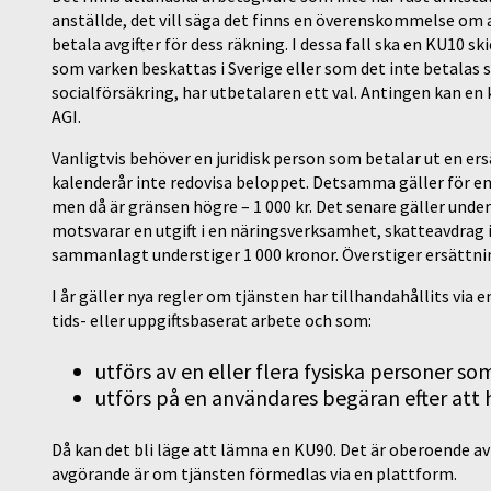
anställde, det vill säga det finns en överenskommelse om a
betala avgifter för dess räkning. I dessa fall ska en KU10 s
som varken beskattas i Sverige eller som det inte betalas s
socialförsäkring, har utbetalaren ett val. Antingen kan en
AGI.
Vanligtvis behöver en juridisk person som betalar ut en ers
kalenderår inte redovisa beloppet. Detsamma gäller för en
men då är gränsen högre – 1 000 kr. Det senare gäller unde
motsvarar en utgift i en näringsverksamhet, skatteavdrag 
sammanlagt understiger 1 000 kronor. Överstiger ersättni
I år gäller nya regler om tjänsten har tillhandahållits via 
tids- eller uppgiftsbaserat arbete och som:
utförs av en eller flera fysiska personer s
utförs på en användares begäran efter att 
Då kan det bli läge att lämna en KU90. Det är oberoende av 
avgörande är om tjänsten förmedlas via en plattform.