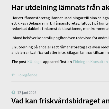
Har utdelning lämnats från a
Har ett fåmansföretag lämnat utdelningar till sina deläga
ett kryss i Delägare m.fl. i fåmansföretag fält 061 på kont
redovisad dubbelt i inkomstdeklarationen, men kommer at
Ibland behöver kontrolluppgifter även redovisas för andra 
En utdelning på andelar i ett fåmansföretag ska även redo
andelen är kvalificerad eller inte. Bilagan lämnas tillsa
The post
KU-dags!
appeared first on
Tidningen Konsulten
.
Föregående
12 juni 2026
Vad kan friskvårdsbidraget an