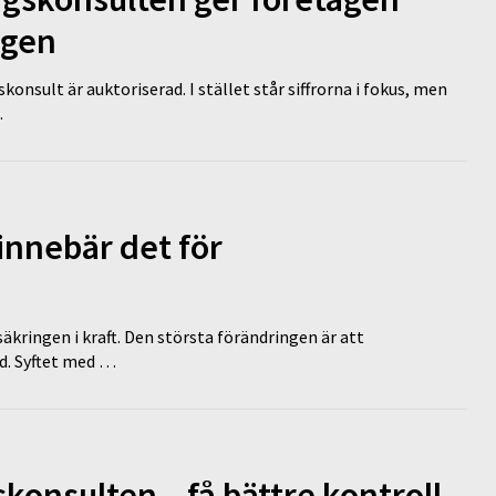
ägen
nsult är auktoriserad. I stället står siffrorna i fokus, men
…
innebär det för
äkringen i kraft. Den största förändringen är att
id. Syftet med …
onsulten – få bättre kontroll