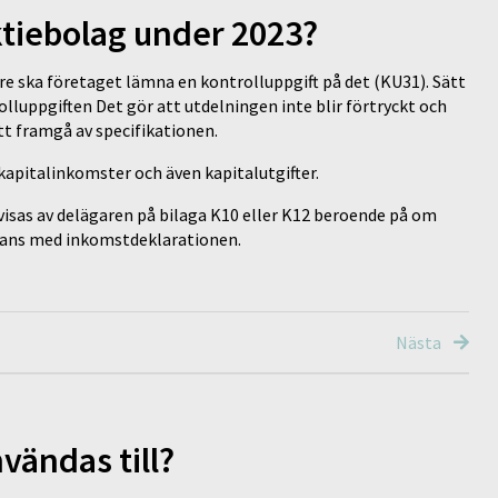
ktiebolag under 2023?
re ska företaget lämna en kontrolluppgift på det (KU31). Sätt
rolluppgiften Det gör att utdelningen inte blir förtryckt och
t framgå av specifikationen.
kapitalinkomster och även kapitalutgifter.
visas av delägaren på bilaga K10 eller K12 beroende på om
mmans med inkomstdeklarationen.
Nästa
vändas till?