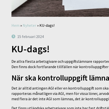
Hem
»
Nyheter
»
KU-dags!
15 februari 2024
KU-dags!
De allra flesta arbetsgivare och uppgiftslämnare rapporter
Den finns dock fortfarande tillfällen när kontrolluppgifter
När ska kontrolluppgift lämna
Det är alltid antingen AGI eller en kontrolluppgift som ska
rapporteras månatligen via AGI, men för vissa löner, arvo
med flera är det inte AGI som lämnas, det är kontrolluppgif
Det finns utländska arbetsgivare som inte har fast driftstä