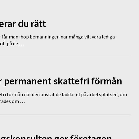
erar du rätt
r får man ihop bemanningen när många vill vara lediga
koll på de …
ir permanent skattefri förmån
efri förmån när den anställde laddar el på arbetsplatsen, om
lutades om …
ngskonsulten ger företagen