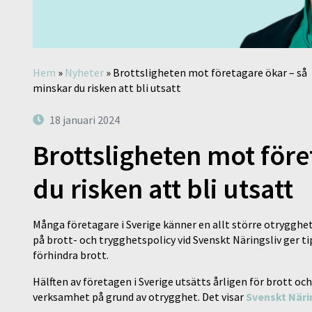
Hem
»
Nyheter
»
Brottsligheten mot företagare ökar – så
minskar du risken att bli utsatt
18 januari 2024
Brottsligheten mot före
du risken att bli utsatt
Många företagare i Sverige känner en allt större otrygghet
på brott- och trygghetspolicy vid Svenskt Näringsliv ger t
förhindra brott.
Hälften av företagen i Sverige utsätts årligen för brott oc
verksamhet på grund av otrygghet. Det visar
Svenskt Näri