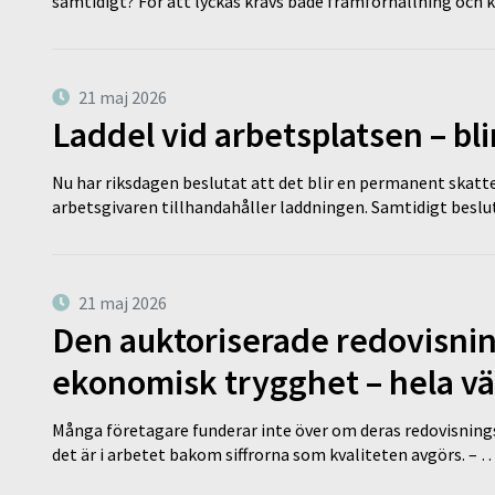
samtidigt? För att lyckas krävs både framförhållning och 
21 maj 2026
Laddel vid arbetsplatsen – bl
Nu har riksdagen beslutat att det blir en permanent skatt
arbetsgivaren tillhandahåller laddningen. Samtidigt bes
21 maj 2026
Den auktoriserade redovisni
ekonomisk trygghet – hela v
Många företagare funderar inte över om deras redovisningsko
det är i arbetet bakom siffrorna som kvaliteten avgörs. – 