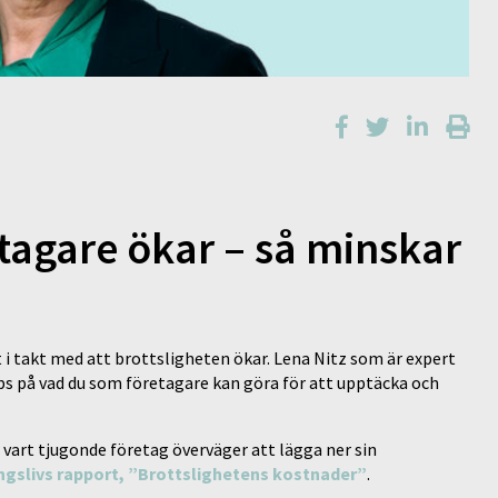
tagare ökar – så minskar
 i takt med att brottsligheten ökar. Lena Nitz som är expert
ips på vad du som företagare kan göra för att upptäcka och
h vart tjugonde företag överväger att lägga ner sin
ngslivs rapport, ”Brottslighetens kostnader”
.