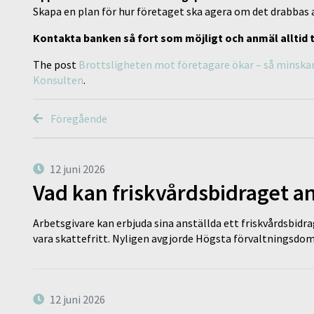
Skapa en plan för hur företaget ska agera om det drabbas 
Kontakta banken så fort som möjligt och anmäl alltid ti
The post
Brottsligheten mot företagare ökar – så minskar 
Konsulten
.
Föregående
12 juni 2026
Vad kan friskvårdsbidraget an
Arbetsgivare kan erbjuda sina anställda ett friskvårdsbidra
vara skattefritt. Nyligen avgjorde Högsta förvaltningsd
12 juni 2026