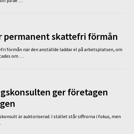
koll på de …
ir permanent skattefri förmån
efri förmån när den anställde laddar el på arbetsplatsen, om
lutades om …
ngskonsulten ger företagen
ägen
nsult är auktoriserad. I stället står siffrorna i fokus, men
…