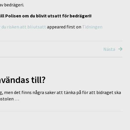
av bedrägeri.
ll Polisen om du blivit utsatt för bedrägeri!
du risken att bli utsatt
appeared first on
Tidningen
Nästa
vändas till?
g, men det finns några saker att tänka på för att bidraget ska
omstolen …