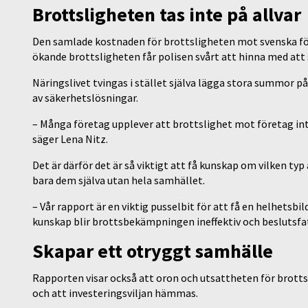
Brottsligheten tas inte på allvar
Den samlade kostnaden för brottsligheten mot svenska för
ökande brottsligheten får polisen svårt att hinna med att
Näringslivet tvingas i stället själva lägga stora summor 
av säkerhetslösningar.
– Många företag upplever att brottslighet mot företag inte 
säger Lena Nitz.
Det är därför det är så viktigt att få kunskap om vilken ty
bara dem själva utan hela samhället.
– Vår rapport är en viktig pusselbit för att få en helhetsb
kunskap blir brottsbekämpningen ineffektiv och beslutsfat
Skapar ett otryggt samhälle
Rapporten visar också att oron och utsattheten för brottsli
och att investeringsviljan hämmas.