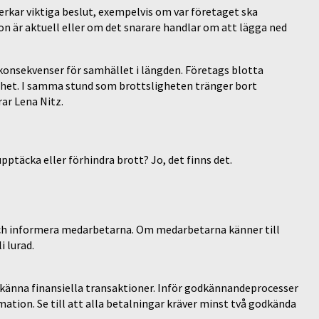
erkar viktiga beslut, exempelvis om var företaget ska
on är aktuell eller om det snarare handlar om att lägga ned
ga konsekvenser för samhället i längden. Företags blotta
gghet. I samma stund som brottsligheten tränger bort
ar Lena Nitz.
pptäcka eller förhindra brott? Jo, det finns det.
ch informera medarbetarna. Om medarbetarna känner till
i lurad.
känna finansiella transaktioner. Inför godkännandeprocesser
mation. Se till att alla betalningar kräver minst två godkända