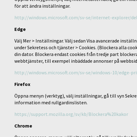
för att ändra inställningar.
http://windows.microsoft.com/sv-se/internet-explorer/d
Edge
Välj Mer > Inställningar. Välj sedan Visa avancerade instäl
under Sekretess och tjänster > Cookies. (Blockera alla coo
din dator. Blockera endast cookies från tredje part blocker
webbtjänster, till exempel inbäddade annonser på webbsid
http://windows.microsoft.com/sv-se/windows-10/edge-pri
Firefox
Öppna menyn (verktyg), välj inställningar, gå till vyn Sekre
information med rullgardinslisten.
https://support.mozilla.org/sv/kb/Blockera%20kakor
Chrome