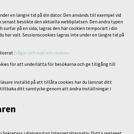
under en längre tid på din dator. Den används till exempel vid
n senast besökte den aktuella webbplatsen. Den andra typen
h surfar på en sida, lagras den här cookien temporärt i din
du har valt. Sessionscookies lagras inte under en längre tid på
licerat
frågor och svar om cookies.
ies för att underlätta för besökarna och ge tillgång till
läsare inställd på att tillåta cookies har du lämnat ditt
a tillbaka ditt samtycke genom att ändra inställningar i
aren
n Sekretess i dialogrutan Internetalternativ, flytta reglaget