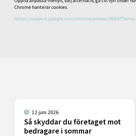
Öppna anpassa-menyn, välj alternativ, gå till vyn Under huv
Chrome hanterar cookies.
https://support.google.com/chrome/answer/95647?hl=sv
12 juni 2026
Så skyddar du företaget mot
bedragare i sommar