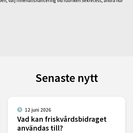
en, välj Innehållshantering vid rubriken Sekretess, ändra hur
Senaste nytt
12 juni 2026
Vad kan friskvårdsbidraget
användas till?