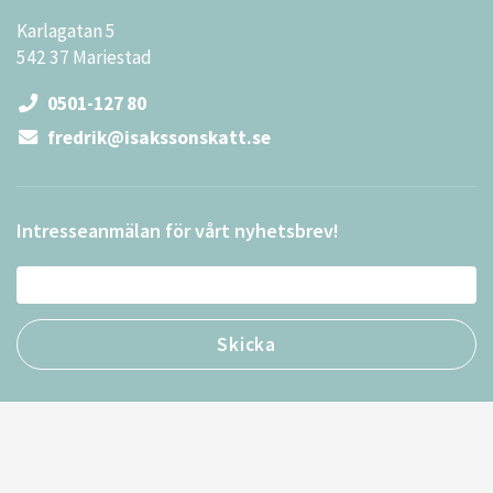
Karlagatan 5
542 37 Mariestad
0501-127 80
fredrik@isakssonskatt.se
Intresseanmälan för vårt nyhetsbrev!