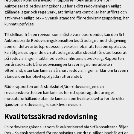
retroaktiv kontroll (revision). Rapporten bekräftar att en Srf
Auktoriserad Redovisningskonsult har skött redovisningen enligt
gällande lagar och regelverk, att rimlighetskontroller har utförts och
att kraven enligt Rex – Svensk standard för redovisningsuppdrag, har
kunnat uppfyllas.
Till skillnad från en revisor som måste vara oberoende, kan den Srf
Auktoriserade Redovisningskonsulten bistå bolaget med rådgivning
som en del av arbetsprocessen, vilket innebär att fel som upptäcks
kan åtgärdas löpande och att bolagets affärsbeslut får stöd baserat
på redovisningen i takt med verksamhetens utveckling. Rapporten
om årsbokslutet/årsredovisningen kräver inget merarbete i
efterhand, utan kan lämnas så snart redovisningen är klar om kraven i
standarden har blivit uppfyllda i utförandet.
Både rapporten om årsbokslutet/årsredovisningen och
revisionsberättelsen kan lämnas för ett uppdrag, det är inget
motsatsförhållande utan de lämnas som kvalitetskvitto för de olika
tjänsterna redovisning respektive revision.
Kvalitetssäkrad redovisning
En redovisningskonsult som är auktoriserad via Srf konsulterna följer
Rex – Svensk standard för redovisningsuppdrag, vilket innebär att en