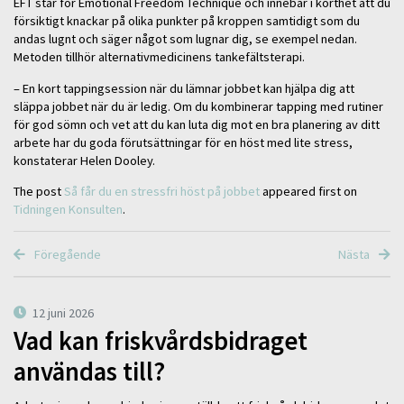
EFT står för Emotional Freedom Technique och innebär i korthet att du
försiktigt knackar på olika punkter på kroppen samtidigt som du
andas lugnt och säger något som lugnar dig, se exempel nedan.
Metoden tillhör alternativmedicinens tankefältsterapi.
– En kort tappingsession när du lämnar jobbet kan hjälpa dig att
släppa jobbet när du är ledig. Om du kombinerar tapping med rutiner
för god sömn och vet att du kan luta dig mot en bra planering av ditt
arbete har du goda förutsättningar för en höst med lite stress,
konstaterar Helen Dooley.
The post
Så får du en stressfri höst på jobbet
appeared first on
Tidningen Konsulten
.
Föregående
Nästa
12 juni 2026
Vad kan friskvårdsbidraget
användas till?