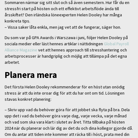
Sommaren närmar sig sitt slut och så även semestern. Hur får du en
stressfri start på hösten och ett effektivt arbetsflöde ända till
årsskiftet? Den irländska löneexperten Helen Dooley har många
konkreta tips.
– Vissa saker låta enkla, men jag vet att de fungerar, säger hon.
Du som var på GPA Awards i Warszawa i juni, följer Helen Dooley på
sociala medier eller läst hennes artiklar i nättidningen
Global Payroll
Alliance Magazine
vet att hennes approach till stresshantering och
arbetsprocesser är handgriplig och möjlig att tillämpa på det egna
arbetet.
Planera mera
Det första Helen Dooley rekommenderar för en höst utan onödig
stress är att du inte oroar dig för att du har ont om tid. Lösningen
stavas konkret planering:
– Skriv upp vad du behöver göra för att jobbet ska flyta på bra. Dela
upp det i vad du behöver göra varje dag, varje vecka, varje månad
och vad som ska vara klart i slutet av året. Titta tillbaka på hösten
2024 när du planerar och lär dig av det du och dina kollegor gjorde då.
Om du antar att tiden inte kommer att räcka till i höst, prata med din