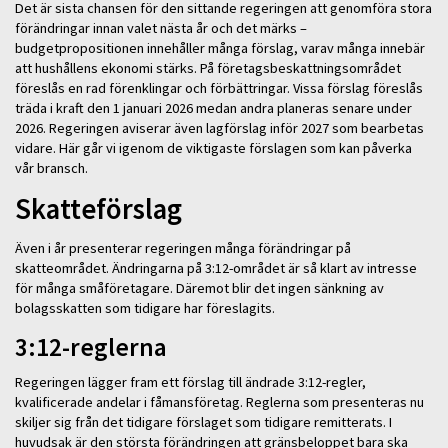
Det är sista chansen för den sittande regeringen att genomföra stora
förändringar innan valet nästa år och det märks –
budgetpropositionen innehåller många förslag, varav många innebär
att hushållens ekonomi stärks. På företagsbeskattningsområdet
föreslås en rad förenklingar och förbättringar. Vissa förslag föreslås
träda i kraft den 1 januari 2026 medan andra planeras senare under
2026. Regeringen aviserar även lagförslag inför 2027 som bearbetas
vidare. Här går vi igenom de viktigaste förslagen som kan påverka
vår bransch.
Skatteförslag
Även i år presenterar regeringen många förändringar på
skatteområdet. Ändringarna på 3:12-området är så klart av intresse
för många småföretagare. Däremot blir det ingen sänkning av
bolagsskatten som tidigare har föreslagits.
3:12-reglerna
Regeringen lägger fram ett förslag till ändrade 3:12-regler,
kvalificerade andelar i fåmansföretag. Reglerna som presenteras nu
skiljer sig från det tidigare förslaget som tidigare remitterats. I
huvudsak är den största förändringen att gränsbeloppet bara ska