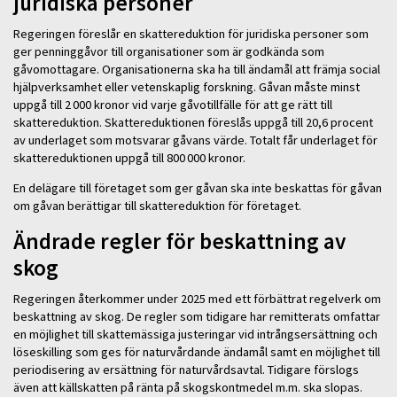
juridiska personer
Regeringen föreslår en skattereduktion för juridiska personer som
ger penninggåvor till organisationer som är godkända som
gåvomottagare. Organisationerna ska ha till ändamål att främja social
hjälpverksamhet eller vetenskaplig forskning. Gåvan måste minst
uppgå till 2 000 kronor vid varje gåvotillfälle för att ge rätt till
skattereduktion. Skattereduktionen föreslås uppgå till 20,6 procent
av underlaget som motsvarar gåvans värde. Totalt får underlaget för
skattereduktionen uppgå till 800 000 kronor.
En delägare till företaget som ger gåvan ska inte beskattas för gåvan
om gåvan berättigar till skattereduktion för företaget.
Ändrade regler för beskattning av
skog
Regeringen återkommer under 2025 med ett förbättrat regelverk om
beskattning av skog. De regler som tidigare har remitterats omfattar
en möjlighet till skattemässiga justeringar vid intrångsersättning och
löseskilling som ges för naturvårdande ändamål samt en möjlighet till
periodisering av ersättning för naturvårdsavtal. Tidigare förslogs
även att källskatten på ränta på skogskontmedel m.m. ska slopas.