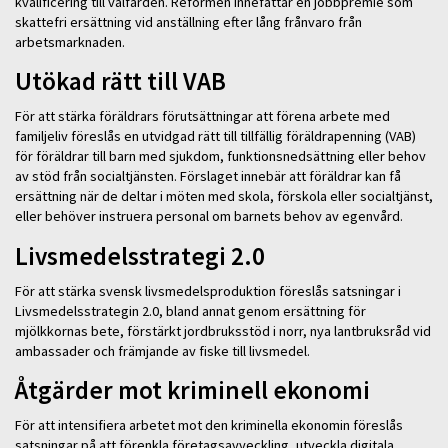
kvalificering till välfärden. Reformen innefattar en jobbpremie som
skattefri ersättning vid anställning efter lång frånvaro från
arbetsmarknaden.
Utökad rätt till VAB
För att stärka föräldrars förutsättningar att förena arbete med
familjeliv föreslås en utvidgad rätt till tillfällig föräldrapenning (VAB)
för föräldrar till barn med sjukdom, funktionsnedsättning eller behov
av stöd från socialtjänsten. Förslaget innebär att föräldrar kan få
ersättning när de deltar i möten med skola, förskola eller socialtjänst,
eller behöver instruera personal om barnets behov av egenvård.
Livsmedelsstrategi 2.0
För att stärka svensk livsmedelsproduktion föreslås satsningar i
Livsmedelsstrategin 2.0, bland annat genom ersättning för
mjölkkornas bete, förstärkt jordbruksstöd i norr, nya lantbruksråd vid
ambassader och främjande av fiske till livsmedel.
Åtgärder mot kriminell ekonomi
För att intensifiera arbetet mot den kriminella ekonomin föreslås
satsningar på att förenkla företagsavveckling, utveckla digitala