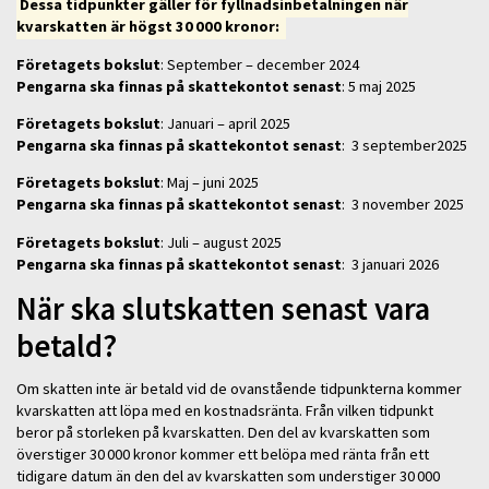
Dessa tidpunkter gäller för fyllnadsinbetalningen när
kvarskatten är högst 30 000 kronor:
Företagets bokslut
: September – december 2024
Pengarna ska finnas på skattekontot senast
: 5 maj 2025
Företagets bokslut
: Januari – april 2025
Pengarna ska finnas på skattekontot senast
: 3 september2025
Företagets bokslut
: Maj – juni 2025
Pengarna ska finnas på skattekontot senast
: 3 november 2025
Företagets bokslut
: Juli – august 2025
Pengarna ska finnas på skattekontot senast
: 3 januari 2026
När ska slutskatten senast vara
betald?
Om skatten inte är betald vid de ovanstående tidpunkterna kommer
kvarskatten att löpa med en kostnadsränta. Från vilken tidpunkt
beror på storleken på kvarskatten. Den del av kvarskatten som
överstiger 30 000 kronor kommer ett belöpa med ränta från ett
tidigare datum än den del av kvarskatten som understiger 30 000